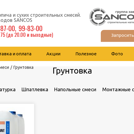
пича и сухих строительных смесей.
аводов SANCOS
-87-00,
99-83-00
-75 (до 20.00 и выходные)
Запросить
прайс
тавка и оплата
Акции
Полезное
Фото
меси
/
Грунтовка
Грунтовка
атурка
Шпатлевка
Напольные смеси
Монтажные 